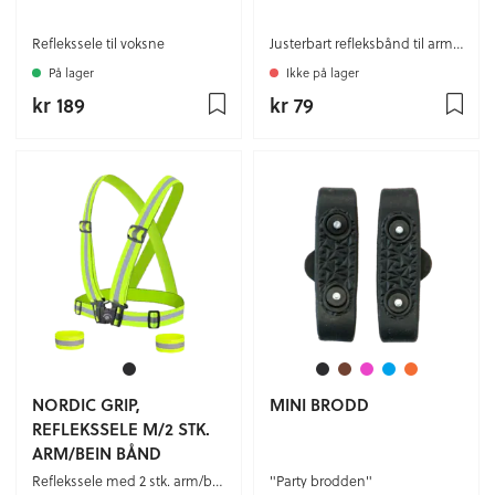
Reflekssele til voksne
Justerbart refleksbånd til arm og bein
På lager
Ikke på lager
kr 189
kr 79
NORDIC GRIP,
MINI BRODD
REFLEKSSELE M/2 STK.
ARM/BEIN BÅND
Reflekssele med 2 stk. arm/bein bånd til voksne
"Party brodden"