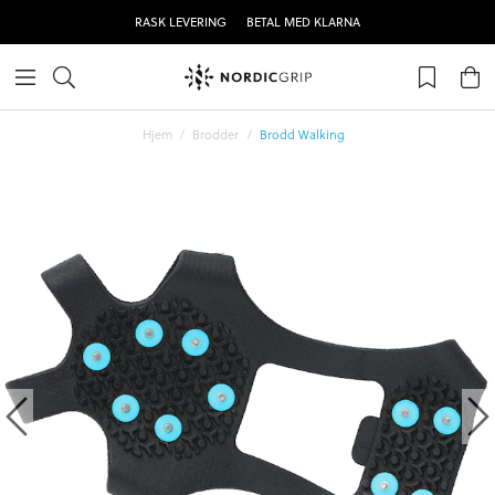
RASK LEVERING
BETAL MED KLARNA
Hjem
Brodder
Brodd Walking