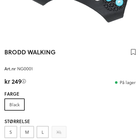
BRODD WALKING
NG0001
Art.nr
kr 249
På lager
FARGE
Black
STØRRELSE
S
M
L
XL