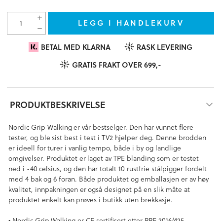
LEGG I HANDLEKURV
BETAL MED KLARNA
RASK LEVERING
GRATIS FRAKT OVER 699,-
PRODUKTBESKRIVELSE
Nordic Grip Walking er vår bestselger. Den har vunnet flere
tester, og ble sist best i test i TV2 hjelper deg. Denne brodden
er ideell for turer i vanlig tempo, både i by og landlige
omgivelser. Produktet er laget av TPE blanding som er testet
ned i -40 celsius, og den har totalt 10 rustfrie stålpigger fordelt
med 4 bak og 6 foran. Både produktet og emballasjen er av høy
kvalitet, innpakningen er også designet på en slik måte at
produktet enkelt kan prøves i butikk uten brekkasje.
• Nordic Grip Walking er CE sertifisert etter PPE 2016/425