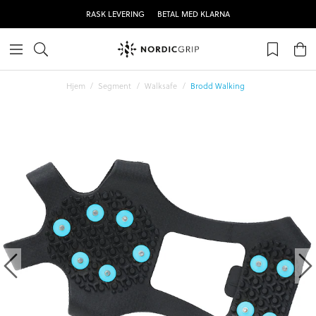
RASK LEVERING
BETAL MED KLARNA
Hjem
Segment
Walksafe
Brodd Walking