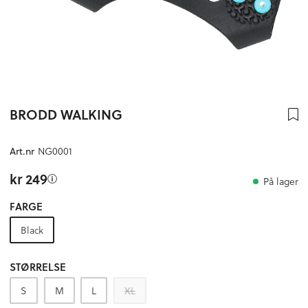
BRODD WALKING
NG0001
Art.nr
kr 249
På lager
FARGE
Black
STØRRELSE
S
M
L
XL