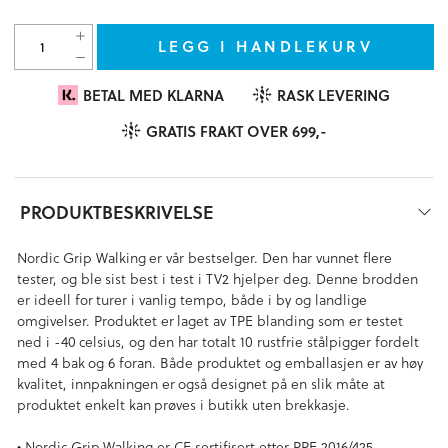
LEGG I HANDLEKURV
BETAL MED KLARNA
RASK LEVERING
GRATIS FRAKT OVER 699,-
PRODUKTBESKRIVELSE
Nordic Grip Walking er vår bestselger. Den har vunnet flere
tester, og ble sist best i test i TV2 hjelper deg. Denne brodden
er ideell for turer i vanlig tempo, både i by og landlige
omgivelser. Produktet er laget av TPE blanding som er testet
ned i -40 celsius, og den har totalt 10 rustfrie stålpigger fordelt
med 4 bak og 6 foran. Både produktet og emballasjen er av høy
kvalitet, innpakningen er også designet på en slik måte at
produktet enkelt kan prøves i butikk uten brekkasje.
• Nordic Grip Walking er CE sertifisert etter PPE 2016/425