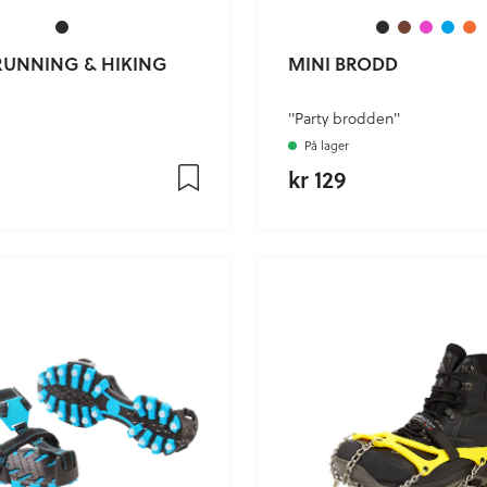
RUNNING & HIKING
MINI BRODD
"Party brodden"
På lager
kr 129