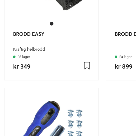
BRODD EASY
BRODD 
Kraftig helbrodd
På lager
På lager
kr 349
kr 899