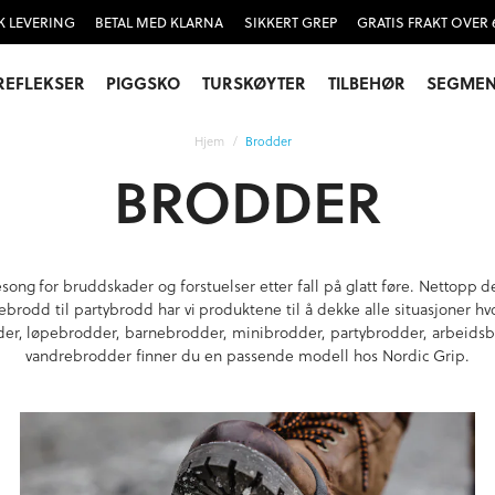
K LEVERING
BETAL MED KLARNA
SIKKERT GREP
GRATIS FRAKT OVER 
REFLEKSER
PIGGSKO
TURSKØYTER
TILBEHØR
SEGMEN
Hjem
Brodder
BRODDER
sesong for bruddskader og forstuelser etter fall på glatt føre. Nettopp
nebrodd til partybrodd har vi produktene til å dekke alle situasjoner h
dder, løpebrodder, barnebrodder, minibrodder, partybrodder, arbeids
vandrebrodder finner du en passende modell hos Nordic Grip.