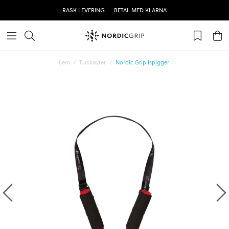
RASK LEVERING
BETAL MED KLARNA
Hjem
Turskøyter
Nordic Grip Ispigger