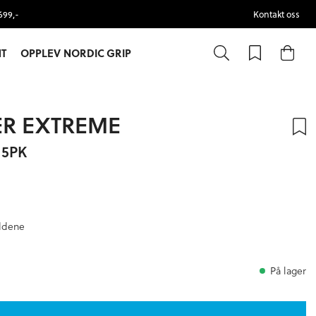
699,-
Kontakt oss
T
OPPLEV NORDIC GRIP
R EXTREME
 5PK
oddene
På lager