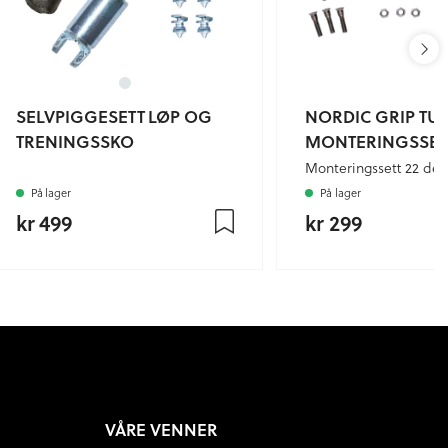
SELVPIGGESETT LØP OG
NORDIC GRIP TU
TRENINGSSKO
MONTERINGSSET
Monteringssett 22 del
På lager
På lager
kr 499
kr 299
VÅRE VENNER