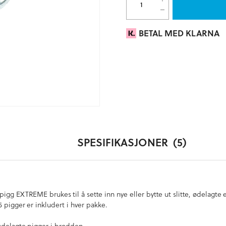
BETAL MED KLARNA
SPESIFIKASJONER
5
igg EXTREME brukes til å sette inn nye eller bytte ut slitte, ødelagte 
5 pigger er inkludert i hver pakke.
te/ødelagte pigger i brodden.