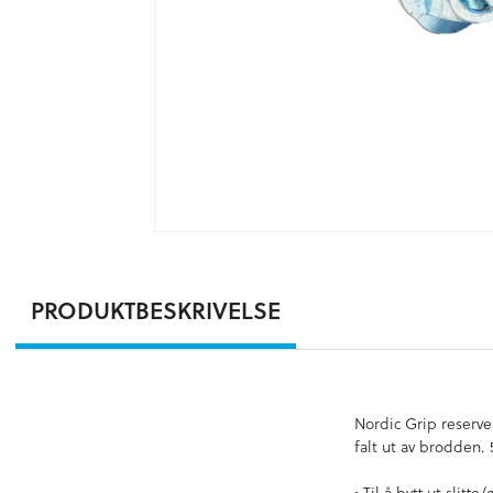
PRODUKTBESKRIVELSE
Nordic Grip reservep
falt ut av brodden. 
• Til å bytt ut slit