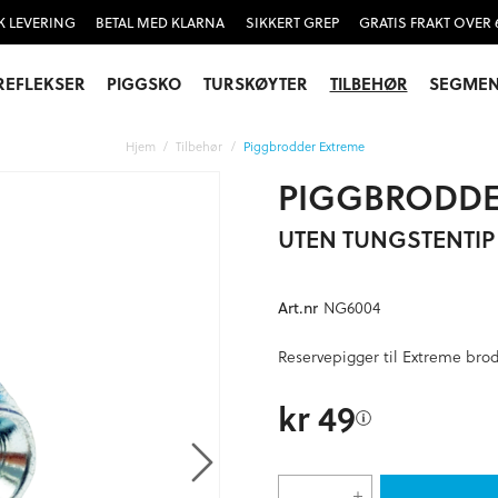
K LEVERING
BETAL MED KLARNA
SIKKERT GREP
GRATIS FRAKT OVER 
REFLEKSER
PIGGSKO
TURSKØYTER
TILBEHØR
SEGMEN
Hjem
Tilbehør
Piggbrodder Extreme
PIGGBRODDE
UTEN TUNGSTENTIP
NG6004
Art.nr
Reservepigger til Extreme br
kr 49