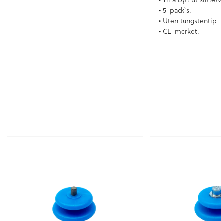
• 5-pack`s.
• Uten tungstentip
• CE-merket.