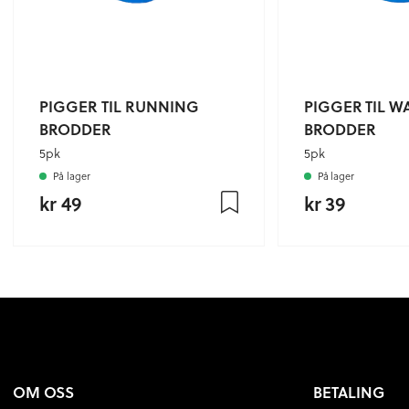
PIGGER TIL RUNNING
PIGGER TIL W
BRODDER
BRODDER
5pk
5pk
På lager
På lager
kr 49
kr 39
OM OSS
BETALING