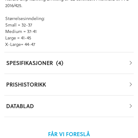
2016/425.
Størrelsesinndeling:
Small = 32-37
Medium = 37-41
Large = 41-45
X-Large= 44-47
SPESIFIKASJONER
4
PRISHISTORIKK
DATABLAD
FÅR VI FORESLÅ