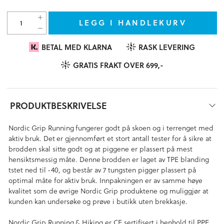
LEGG I HANDLEKURV
BETAL MED KLARNA
RASK LEVERING
GRATIS FRAKT OVER 699,-
PRODUKTBESKRIVELSE
Nordic Grip Running fungerer godt på skoen og i terrenget med
aktiv bruk. Det er gjennomført et stort antall tester for å sikre at
brodden skal sitte godt og at piggene er plassert på mest
hensiktsmessig måte. Denne brodden er laget av TPE blanding
tstet ned til -40, og består av 7 tungsten pigger plassert på
optimal måte for aktiv bruk. Innpakningen er av samme høye
kvalitet som de øvrige Nordic Grip produktene og muliggjør at
kunden kan undersøke og prøve i butikk uten brekkasje.
Nordic Grip Running & Hiking er CE sertifisert i henhold til PPE