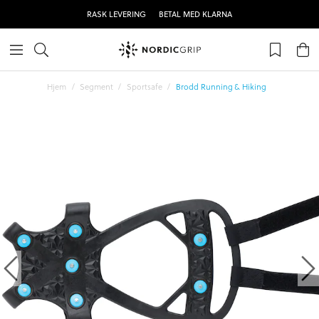
RASK LEVERING
BETAL MED KLARNA
Hjem
Segment
Sportsafe
Brodd Running & Hiking