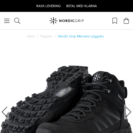
RASK LEVERING
BETAL MED KLARNA
Hjem
Piggsko
Nordic Grip Mercator piggsko