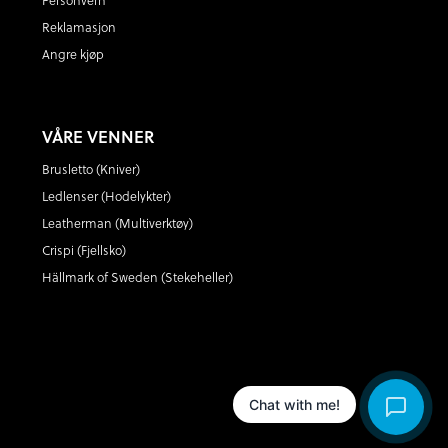
Personvern
Reklamasjon
Angre kjøp
VÅRE VENNER
Brusletto (Kniver)
Ledlenser (Hodelykter)
Leatherman (Multiverktøy)
Crispi (Fjellsko)
Hällmark of Sweden (Stekeheller)
Chat with me!