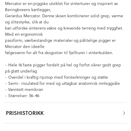
Mercator er en piggsko utviklet for vinterturer og inspirert av
Beringbreens kartlegger,
Gerardus Mercator. Denne skoen kombinerer solid grep, varme
og slitestyrke, slik at du
kan utforske vinterens vakre og krevende terreng med trygghet.
Med en ergonomisk
passform, værbestandige materialer og pålitelige pigger er
Mercator den ideelle
følgesvenn for alt fra skogsstier til fjellturer i vinterkulden.
- Hele 16 faste pigger fordelt på hel og forfot sikrer godt grep
på glatt underlag
- Overdel i kraftig ripstop med forsterkninger og støtte
- Semi- insulated for med og uttagbar anatomisk innleggsåle
- Vanntett membran
- Størrelser: 36-46
PRISHISTORIKK